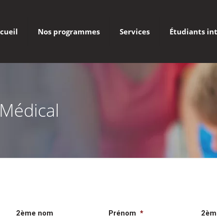
cueil
Nos programmes
Services
Étudiants in
 Médical
2ème nom
Prénom
*
2èm