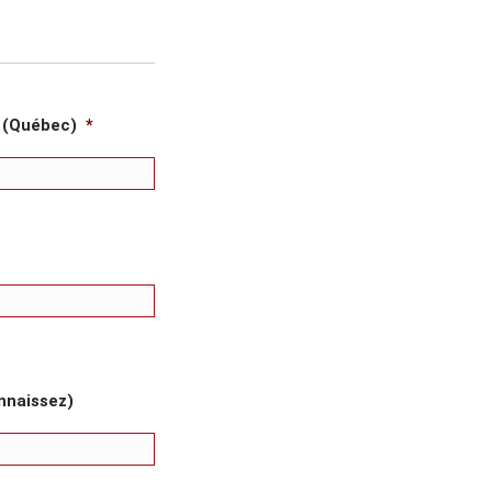
e (Québec)
*
nnaissez)