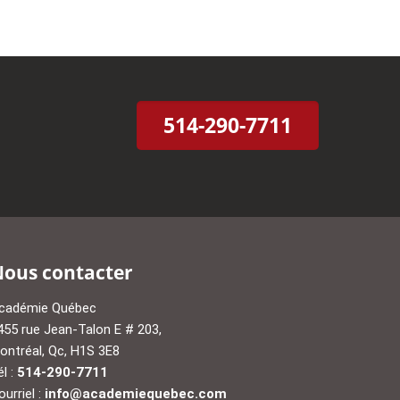
514-290-7711
ous contacter
cadémie Québec
455 rue Jean-Talon E # 203,
ontréal, Qc, H1S 3E8
él :
514-290-7711
ourriel :
info@academiequebec.com